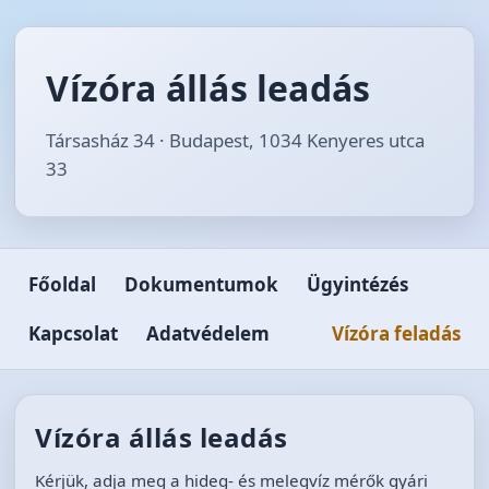
Vízóra állás leadás
Társasház 34 · Budapest, 1034 Kenyeres utca
33
Főoldal
Dokumentumok
Ügyintézés
Kapcsolat
Adatvédelem
Vízóra feladás
Vízóra állás leadás
Kérjük, adja meg a hideg- és melegvíz mérők gyári